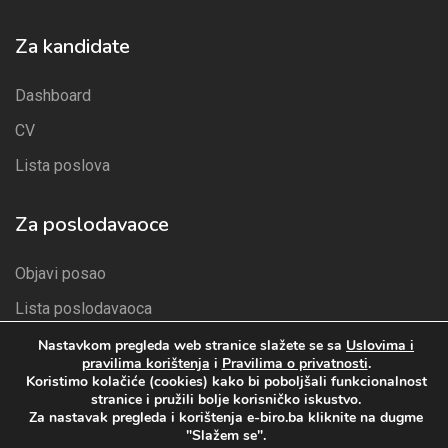
Za kandidate
Dashboard
CV
Lista poslova
Za poslodavaoce
Objavi posao
Lista poslodavaoca
Paketi
Nastavkom pregleda web stranice slažete se sa
Uslovima i
pravilima korištenja
i
Pravilima o privatnosti
.
Lista kandidata
Koristimo kolačiće (cookies) kako bi poboljšali funkcionalnost
stranice i pružili bolje korisničko iskustvo.
Za nastavak pregleda i korištenja e-biro.ba kliknite na dugme
"Slažem se".
Pravila privatnosti
Uslova i pravila korištenja