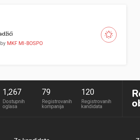
adžići
e by
MKF MI-BOSPO
R
1,267
79
120
o
Dostupnih
Registrovanih
Registrovanih
oglasa
kompanija
kandidata