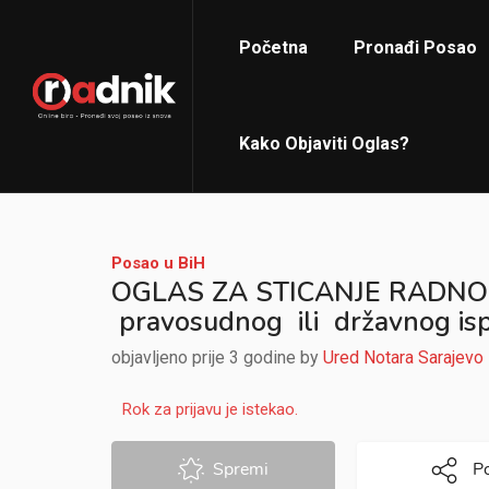
Početna
Pronađi Posao
Kako Objaviti Oglas?
Posao u BiH
OGLAS ZA STICANJE RADNOG
pravosudnog ili državnog isp
objavljeno prije 3 godine by
Ured Notara Sarajevo
Rok za prijavu je istekao.
Spremi
Po