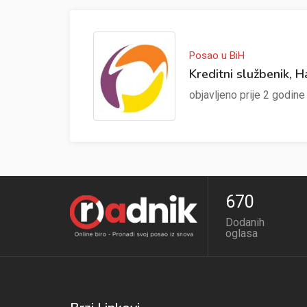
Posao u BiH
Kreditni službenik, H
objavljeno prije 2 godin
670
Dodanih
oglasa