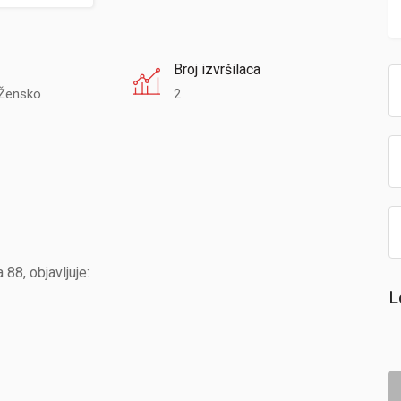
Broj izvršilaca
Žensko
2
88, objavljuje:
L