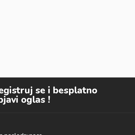
egistruj se i besplatno
bjavi oglas !