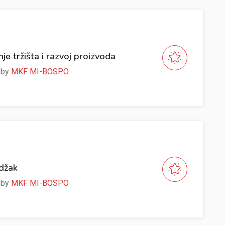
nje tržišta i razvoj proizvoda
e by
MKF MI-BOSPO
Odžak
e by
MKF MI-BOSPO