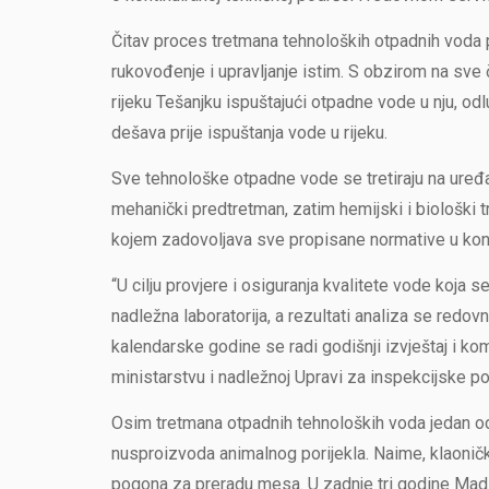
Čitav proces tretmana tehnoloških otpadnih voda 
rukovođenje i upravljanje istim. S obzirom na sv
rijeku Tešanjku ispuštajući otpadne vode u nju, odl
dešava prije ispuštanja vode u rijeku.
Sve tehnološke otpadne vode se tretiraju na uređa
mehanički predtretman, zatim hemijski i biološki 
kojem zadovoljava sve propisane normative u konte
“U cilju provjere i osiguranja kvalitete vode koja s
nadležna laboratorija, a rezultati analiza se redovn
kalendarske godine se radi godišnji izvještaj i k
ministarstvu i nadležnoj Upravi za inspekcijske po
Osim tretmana otpadnih tehnoloških voda jedan od 
nusproizvoda animalnog porijekla. Naime, klaonič
pogona za preradu mesa. U zadnje tri godine Madi