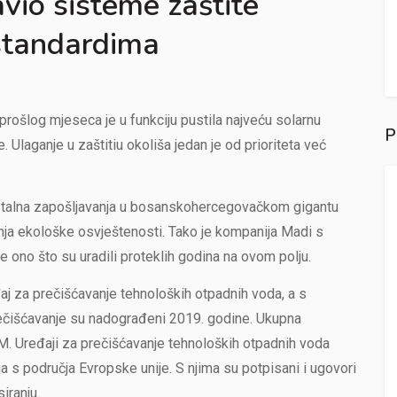
vio sisteme zaštite
standardima
rošlog mjeseca je u funkciju pustila najveću solarnu
P
. Ulaganje u zaštitiu okoliša jedan je od prioriteta već
 stalna zapošljavanja u bosanskohercegovačkom gigantu
anja ekološke osvještenosti. Tako je kompanija Madi s
ve ono što su uradili proteklih godina na ovom polju.
aj za prečišćavanje tehnoloških otpadnih voda, a s
ečišćavanje su nadograđeni 2019. godine. Ukupna
 KM. Uređaji za prečišćavanje tehnoloških otpadnih voda
 područja Evropske unije. S njima su potpisani i ugovori
iranju.