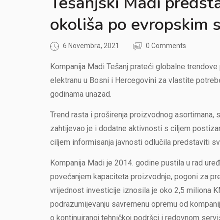
Tešanjski Madi predsta
okoliša po evropskim 
6 Novembra, 2021
0 Comments
Kompanija Madi Tešanj prateći globalne trendove p
elektranu u Bosni i Hercegovini za vlastite potrebe
godinama unazad.
Trend rasta i proširenja proizvodnog asortimana,
zahtijevao je i dodatne aktivnosti s ciljem postiz
ciljem informisanja javnosti odlučila predstaviti s
Kompanija Madi je 2014. godine pustila u rad uređ
povećanjem kapaciteta proizvodnje, pogoni za pr
vrijednost investicije iznosila je oko 2,5 miliona
podrazumijevanju savremenu opremu od kompanija s
o kontinuiranoj tehničkoj podršci i redovnom servis