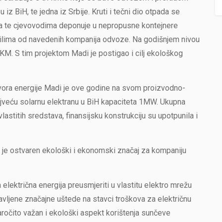
 iz BiH, te jedna iz Srbije. Kruti i tečni dio otpada se
a te cjevovodima deponuje u nepropusne kontejnere
ilima od navedenih kompanija odvoze. Na godišnjem nivou
KM. S tim projektom Madi je postigao i cilj ekološkog
izvora energije Madi je ove godine na svom proizvodno-
jveću solarnu elektranu u BiH kapaciteta 1MW. Ukupna
lastitih sredstava, finansijsku konstrukciju su upotpunila i
 je ostvaren ekološki i ekonomski značaj za kompaniju
lektrična energija preusmjeriti u vlastitu elektro mrežu
vljene značajne uštede na stavci troškova za električnu
ročito važan i ekološki aspekt korištenja sunčeve