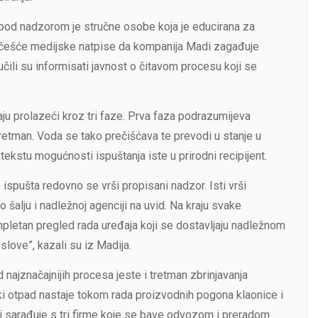
pod nadzorom je stručne osobe koja je educirana za
e češće medijske natpise da kompanija Madi zagađuje
učili su informisati javnost o čitavom procesu koji se
ju prolazeći kroz tri faze. Prva faza podrazumijeva
tretman. Voda se tako prečišćava te prevodi u stanje u
kstu mogućnosti ispuštanja iste u prirodni recipijent.
e ispušta redovno se vrši propisani nadzor. Isti vrši
o šalju i nadležnoj agenciji na uvid. Na kraju svake
ompletan pregled rada uređaja koji se dostavljaju nadležnom
slove”, kazali su iz Madija.
najznačajnijih procesa jeste i tretman zbrinjavanja
ki otpad nastaje tokom rada proizvodnih pogona klaonice i
 sarađuje s tri firme koje se bave odvozom i preradom