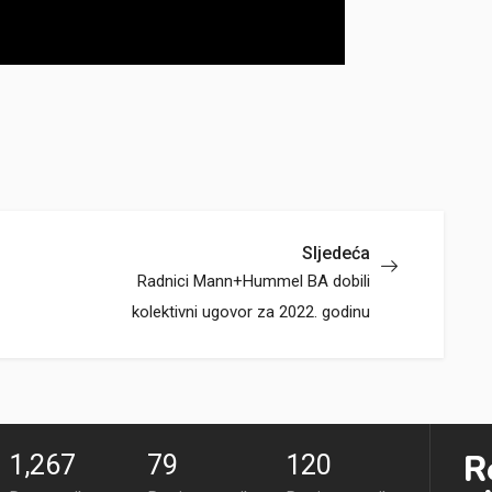
Sljedeća
Radnici Mann+Hummel BA dobili
kolektivni ugovor za 2022. godinu
R
1,267
79
120