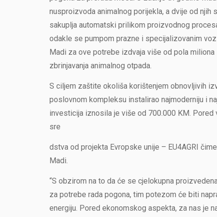
nusproizvoda animalnog porijekla, a dvije od njih su
sakuplja automatski prilikom proizvodnog proces
odakle se pumpom prazne i specijalizovanim voz
Madi za ove potrebe izdvaja više od pola miliona 
zbrinjavanja animalnog otpada.
S ciljem zaštite okoliša korištenjem obnovljivih 
poslovnom kompleksu instalirao najmoderniju i na
investicija iznosila je više od 700.000 KM. Pored v
sre
dstva od projekta Evropske unije – EU4AGRI čime
Madi.
“S obzirom na to da će se cjelokupna proizvedena e
za potrebe rada pogona, tim potezom će biti napra
energiju. Pored ekonomskog aspekta, za nas je na