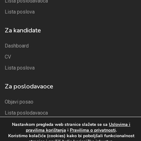
Lista poslodavaoca
Lista poslova
Za kandidate
Dashboard
CV
Lista poslova
Za poslodavaoce
Objavi posao
Lista poslodavaoca
Paketi
Nastavkom pregleda web stranice slažete se sa
Uslovima i
pravilima korištenja
i
Pravilima o privatnosti
.
Lista kandidata
Koristimo kolačiće (cookies) kako bi poboljšali funkcionalnost