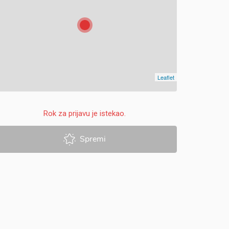
Leaflet
Rok za prijavu je istekao.
Spremi