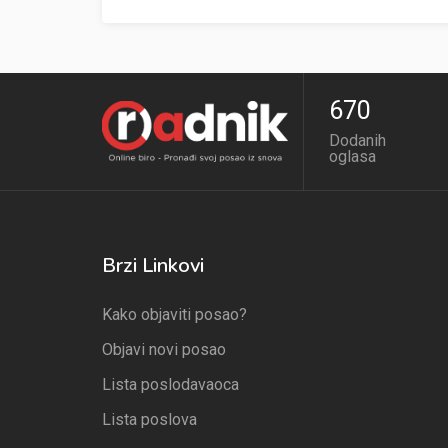
670
Dodanih
oglasa
Brzi Linkovi
Kako objaviti posao?
Objavi novi posao
Lista poslodavaoca
Lista poslova