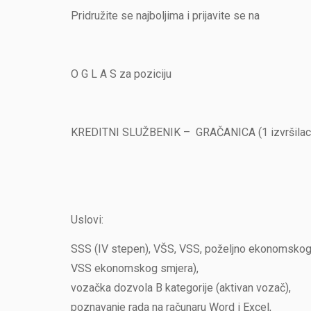
Pridružite se najboljima i prijavite se na
O G L A S za poziciju
KREDITNI SLUŽBENIK – GRAČANICA (1 izvršilac
Uslovi:
SSS (IV stepen), VŠS, VSS, poželjno ekonomskog 
VSS ekonomskog smjera),
vozačka dozvola B kategorije (aktivan vozač),
poznavanje rada na računaru Word i Excel,