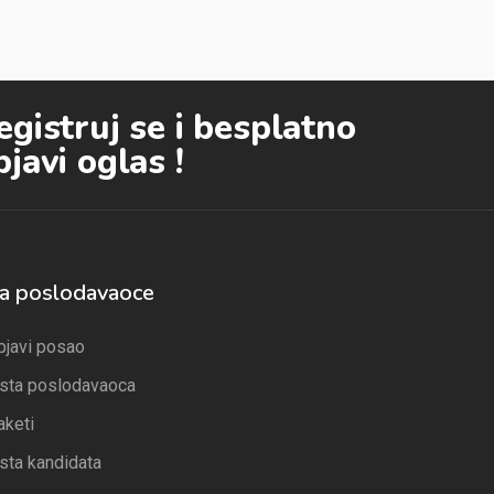
egistruj se i besplatno
bjavi oglas !
a poslodavaoce
bjavi posao
ista poslodavaoca
aketi
ista kandidata