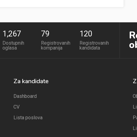
R
1,267
79
120
o
Dostupnih
Registrovanih
Registrovanih
oglasa
kompanija
kandidata
Za kandidate
Z
Dashboard
O
CV
L
Lista poslova
P
L