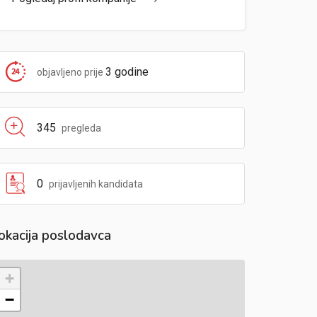
3 godine
objavljeno prije
345
pregleda
0
prijavljenih kandidata
okacija poslodavca
+
−