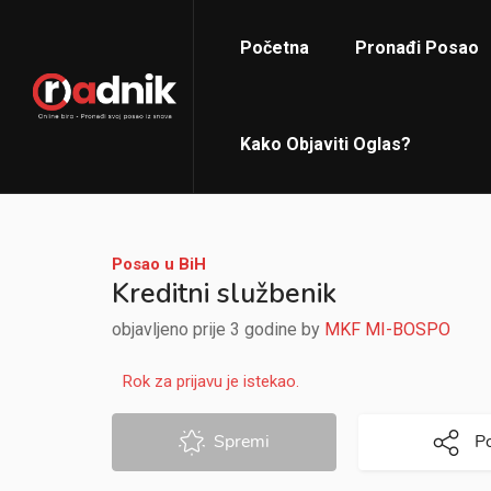
Početna
Pronađi Posao
Kako Objaviti Oglas?
Posao u BiH
Kreditni službenik
objavljeno prije 3 godine by
MKF MI-BOSPO
Rok za prijavu je istekao.
Spremi
Po