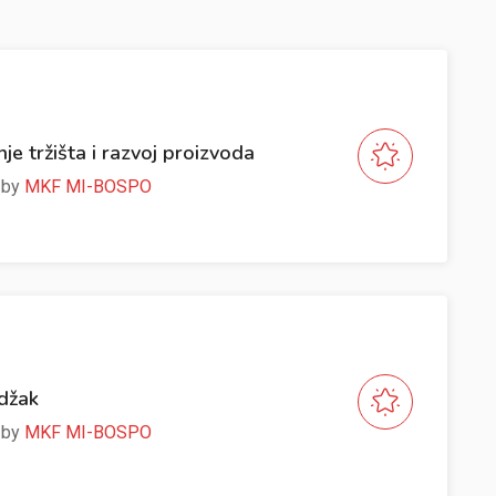
nje tržišta i razvoj proizvoda
e by
MKF MI-BOSPO
Odžak
e by
MKF MI-BOSPO