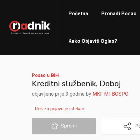
Početna
Pronađi Posao
Kako Objaviti Oglas?
Posao u BiH
Kreditni službenik, Doboj
objavljeno prije 3 godine by
MKF MI-BOSPO
Rok za prijavu je istekao.
Spremi
Po