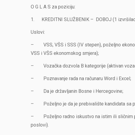
O G L A S za poziciju:
1. KREDITNI SLUŽBENIK – DOBOJ (1 izvršilac
Uslovi:
– VSS, VŠS i SSS (IV stepen), poželjno ekonom
VSS i VŠS ekonomskog smjera);
– Vozačka dozvola B kategorije (aktivan vozač
– Poznavanje rada na računaru Word i Excel;
– Da je državljanin Bosne i Hercegovine;
– Poželjno je da je prebivalište kandidata sa p
– Poželjno radno iskustvo na istim ili sličnim po
poslovi).