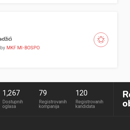
adžići
e by
MKF MI-BOSPO
R
1,267
79
120
o
Dostupnih
Registrovanih
Registrovanih
oglasa
kompanija
kandidata