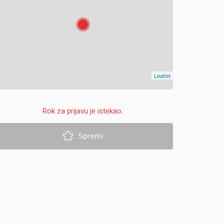
Leaflet
Rok za prijavu je istekao.
Spremi