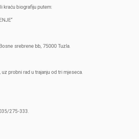
li kraću biografiju putem:
ENJE“
osne srebrene bb, 75000 Tuzla.
z probni rad u trajanju od tri mjeseca.
a 035/275-333.