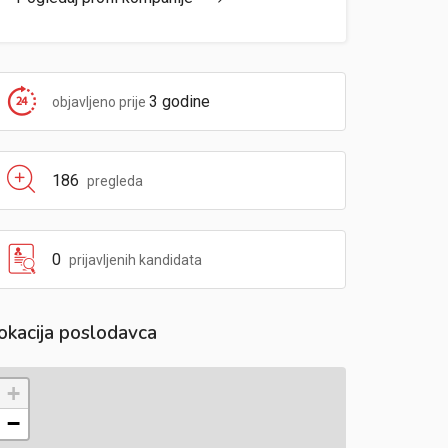
3 godine
objavljeno prije
186
pregleda
0
prijavljenih kandidata
okacija poslodavca
+
−