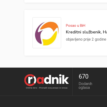
Posao u BiH
Kreditni službenik, H
objavljeno prije 2 godin
670
Dodanih
oglasa