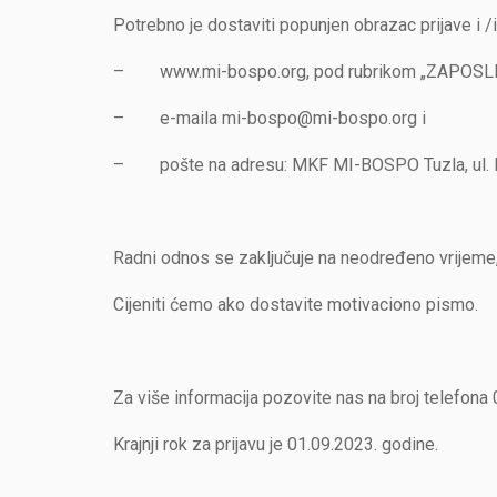
Potrebno je dostaviti popunjen obrazac prijave i /i
– www.mi-bospo.org, pod rubrikom „ZAPOSL
– e-maila mi-bospo@mi-bospo.org i
– pošte na adresu: MKF MI-BOSPO Tuzla, ul. B
Radni odnos se zaključuje na neodređeno vrijeme, u
Cijeniti ćemo ako dostavite motivaciono pismo.
Za više informacija pozovite nas na broj telefon
Krajnji rok za prijavu je 01.09.2023. godine.