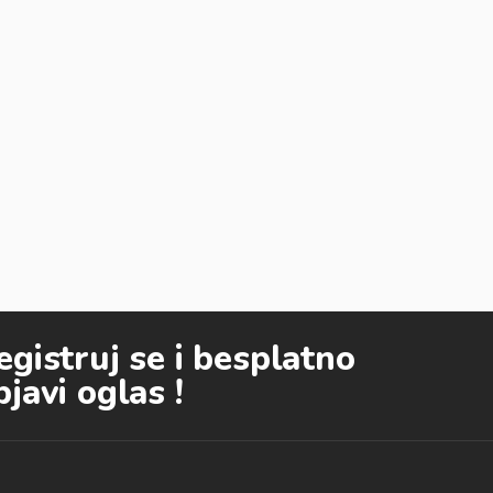
egistruj se i besplatno
bjavi oglas !