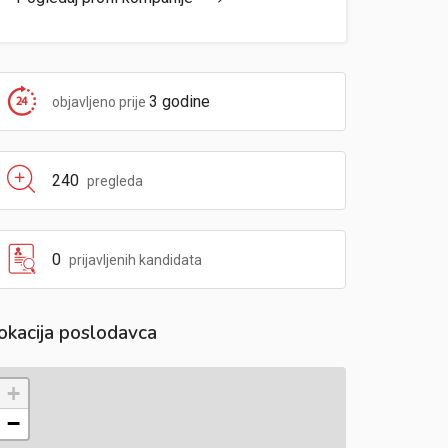
3 godine
objavljeno prije
240
pregleda
0
prijavljenih kandidata
okacija poslodavca
+
−