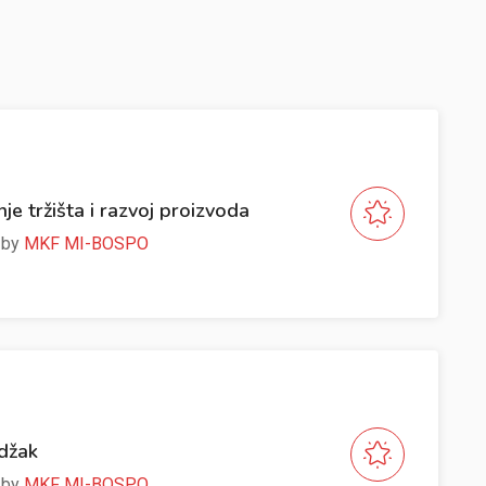
nje tržišta i razvoj proizvoda
e by
MKF MI-BOSPO
Odžak
e by
MKF MI-BOSPO