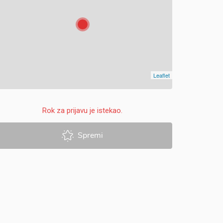
Leaflet
Rok za prijavu je istekao.
Spremi