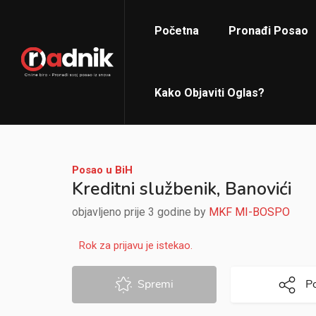
Početna
Pronađi Posao
Kako Objaviti Oglas?
Posao u BiH
Kreditni službenik, Banovići
objavljeno prije 3 godine by
MKF MI-BOSPO
Rok za prijavu je istekao.
Spremi
Po