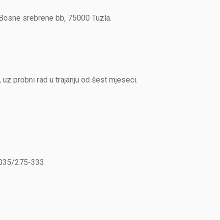
osne srebrene bb, 75000 Tuzla.
uz probni rad u trajanju od šest mjeseci.
a 035/275-333.