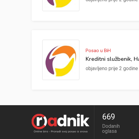
Posao u BiH
Kreditni službenik, H
objavljeno prije 2 godin
670
Dodanih
oglasa