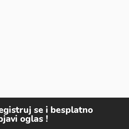
egistruj se i besplatno
bjavi oglas !