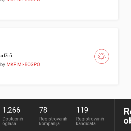
adžići
e by
MKF MI-BOSPO
R
1,267
79
120
o
Dostupnih
Registrovanih
Registrovanih
oglasa
kompanija
kandidata