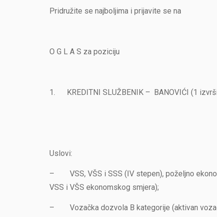
Pridružite se najboljima i prijavite se na
O G L A S za poziciju
1. KREDITNI SLUŽBENIK – BANOVIĆI (1 izvrši
Uslovi:
– VSS, VŠS i SSS (IV stepen), poželjno ekonom
VSS i VŠS ekonomskog smjera);
– Vozačka dozvola B kategorije (aktivan vozač