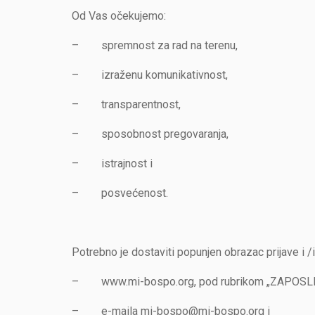
Od Vas očekujemo:
– spremnost za rad na terenu,
– izraženu komunikativnost,
– transparentnost,
– sposobnost pregovaranja,
– istrajnost i
– posvećenost.
Potrebno je dostaviti popunjen obrazac prijave i /i
– www.mi-bospo.org, pod rubrikom „ZAPOSL
– e-maila mi-bospo@mi-bospo.org i