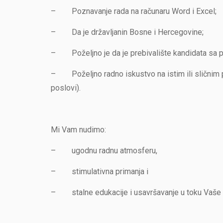
– Poznavanje rada na računaru Word i Excel;
– Da je državljanin Bosne i Hercegovine;
– Poželjno je da je prebivalište kandidata sa p
– Poželjno radno iskustvo na istim ili sličnim po
poslovi).
Mi Vam nudimo:
– ugodnu radnu atmosferu,
– stimulativna primanja i
– stalne edukacije i usavršavanje u toku Vaše