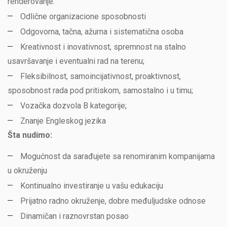
renderovanje.
Odlične organizacione sposobnosti
Odgovorna, tačna, ažurna i sistematična osoba
Kreativnost i inovativnost, spremnost na stalno
usavršavanje i eventualni rad na terenu;
Fleksibilnost, samoincijativnost, proaktivnost,
sposobnost rada pod pritiskom, samostalno i u timu;
Vozačka dozvola B kategorije;
Znanje Engleskog jezika
Šta nudimo:
Mogućnost da sarađujete sa renomiranim kompanijama
u okruženju
Kontinualno investiranje u vašu edukaciju
Prijatno radno okruženje, dobre međuljudske odnose
Dinamičan i raznovrstan posao