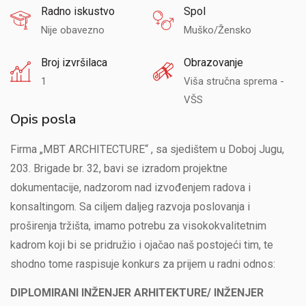
Radno iskustvo
Spol
Nije obavezno
Muško/Žensko
Broj izvršilaca
Obrazovanje
1
Viša stručna sprema -
VŠS
Opis posla
Firma „MBT ARCHITECTURE“ , sa sjedištem u Doboj Jugu,
203. Brigade br. 32, bavi se izradom projektne
dokumentacije, nadzorom nad izvođenjem radova i
konsaltingom. Sa ciljem daljeg razvoja poslovanja i
proširenja tržišta, imamo potrebu za visokokvalitetnim
kadrom koji bi se pridružio i ojačao naš postojeći tim, te
shodno tome raspisuje konkurs za prijem u radni odnos:
DIPLOMIRANI INŽENJER ARHITEKTURE/ INŽENJER