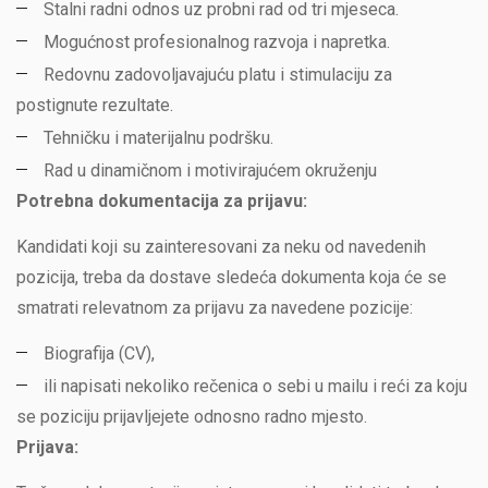
Stalni radni odnos uz probni rad od tri mjeseca.
Mogućnost profesionalnog razvoja i napretka.
Redovnu zadovoljavajuću platu i stimulaciju za
postignute rezultate.
Tehničku i materijalnu podršku.
Rad u dinamičnom i motivirajućem okruženju
Potrebna dokumentacija za prijavu:
Kandidati koji su zainteresovani za neku od navedenih
pozicija, treba da dostave sledeća dokumenta koja će se
smatrati relevatnom za prijavu za navedene pozicije:
Biografija (CV),
ili napisati nekoliko rečenica o sebi u mailu i reći za koju
se poziciju prijavljejete odnosno radno mjesto.
Prijava: