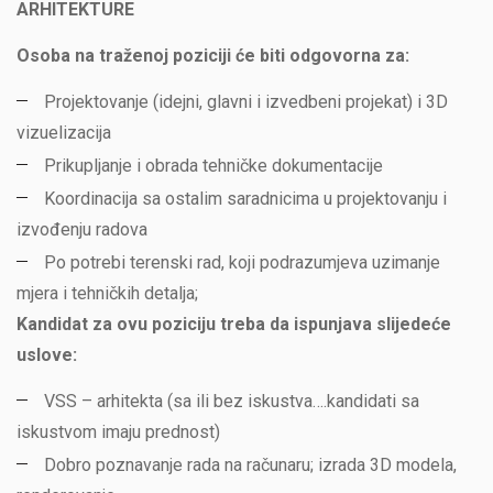
ARHITEKTURE
Osoba na traženoj poziciji će biti odgovorna za:
Projektovanje (idejni, glavni i izvedbeni projekat) i 3D
vizuelizacija
Prikupljanje i obrada tehničke dokumentacije
Koordinacija sa ostalim saradnicima u projektovanju i
izvođenju radova
Po potrebi terenski rad, koji podrazumjeva uzimanje
mjera i tehničkih detalja;
Kandidat za ovu poziciju treba da ispunjava slijedeće
uslove:
VSS – arhitekta (sa ili bez iskustva….kandidati sa
iskustvom imaju prednost)
Dobro poznavanje rada na računaru; izrada 3D modela,