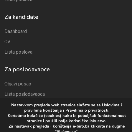
Za kandidate
Dashboard
CV
Lista poslova
Za poslodavaoce
Objavi posao
Lista poslodavaoca
Paketi
Nastavkom pregleda web stranice slažete se sa
Uslovima i
pravilima korištenja
i
Pravilima o privatnosti
.
Lista kandidata
Koristimo kolačiće (cookies) kako bi poboljšali funkcionalnost
stranice i pružili bolje korisničko iskustvo.
Za nastavak pregleda i korištenja e-biro.ba kliknite na dugme
"Slažem se".
Pravila privatnosti
Uslova i pravila korištenja