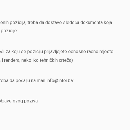
denih pozicija, treba da dostave sledeća dokumenta koja
pozicije:
reći za koju se poziciju prijavljejete odnosno radno mjesto.
 rendera, nekoliko tehničkih crteža)
eba da pošalju na mail info@inter.ba:
 objave ovog poziva