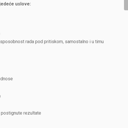
ijedeće uslove:
a
t, sposobnost rada pod pritiskom, samostalno i u timu
 odnose
a
 postignute rezultate