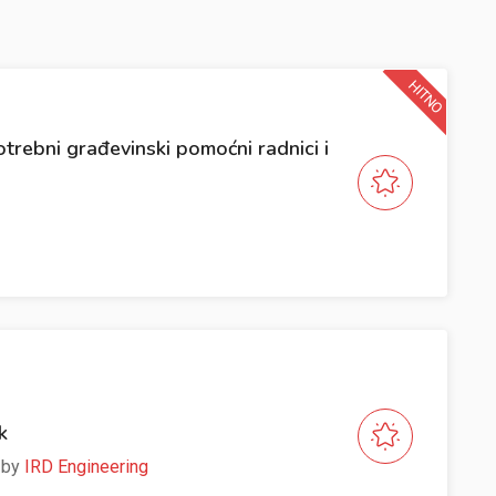
HITNO
trebni građevinski pomoćni radnici i
k
e by
IRD Engineering