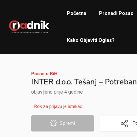
Početna
Pronađi Posao
Kako Objaviti Oglas?
Posao u BiH
INTER d.o.o. Tešanj – Potreban
objavljeno prije 4 godine
Rok za prijavu je istekao.
Spremi
Po