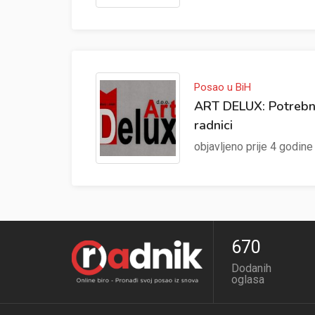
Posao u BiH
ART DELUX: Potrebni 
radnici
objavljeno prije 4 godine
670
Dodanih
oglasa