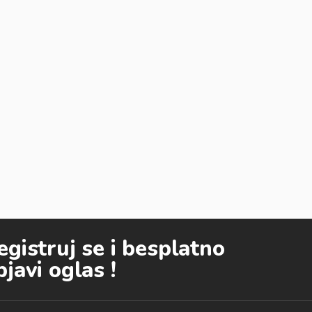
egistruj se i besplatno
bjavi oglas !