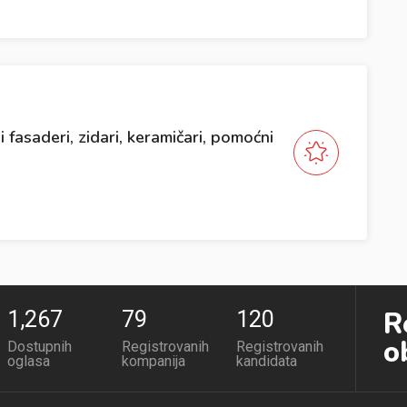
fasaderi, zidari, keramičari, pomoćni
R
1,267
79
120
o
Dostupnih
Registrovanih
Registrovanih
oglasa
kompanija
kandidata