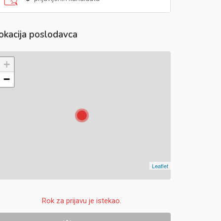
okacija poslodavca
+
−
Leaflet
Rok za prijavu je istekao.