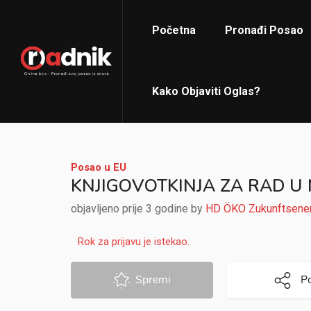
Početna
Pronađi Posao
Kako Objaviti Oglas?
Posao u EU
KNJIGOVOTKINJA ZA RAD U 
objavljeno prije 3 godine by
HD ÖKO Zukunftsene
Rok za prijavu je istekao.
Spremi
Po