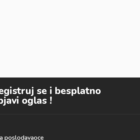
egistruj se i besplatno
bjavi oglas !
a poslodavaoce