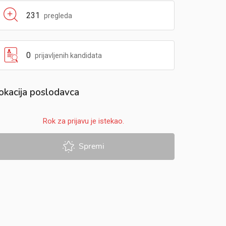
231
pregleda
0
prijavljenih kandidata
okacija poslodavca
Rok za prijavu je istekao.
Spremi