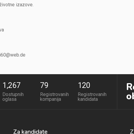
životne izazove.
va
wei60@web.de
R
1,267
79
120
o
Dostupnih
Registrovanih
Registrovanih
oglasa
kompanija
kandidata
Za kandidate
Z