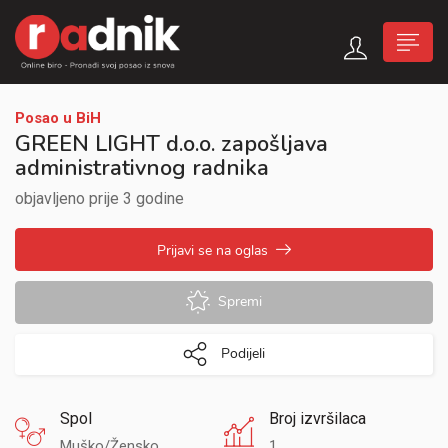
Posao u BiH
GREEN LIGHT d.o.o. zapošljava
administrativnog radnika
objavljeno prije 3 godine
Prijavi se na oglas
Spremi
Podijeli
Spol
Broj izvršilaca
Muško/Žensko
1