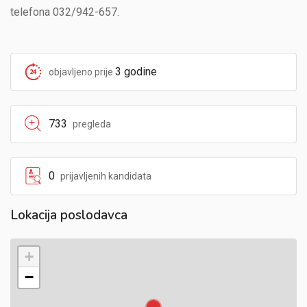
telefona 032/942-657.
3 godine
objavljeno prije
733
pregleda
0
prijavljenih kandidata
Lokacija poslodavca
+
−