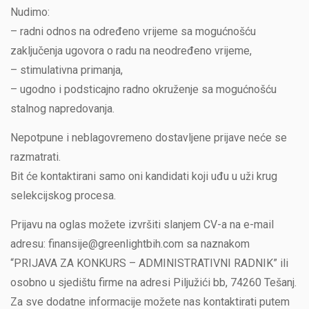
Nudimo:
– radni odnos na određeno vrijeme sa mogućnošću
zaključenja ugovora o radu na neodređeno vrijeme,
– stimulativna primanja,
– ugodno i podsticajno radno okruženje sa mogućnošću
stalnog napredovanja.
Nepotpune i neblagovremeno dostavljene prijave neće se
razmatrati.
Bit će kontaktirani samo oni kandidati koji uđu u uži krug
selekcijskog procesa.
Prijavu na oglas možete izvršiti slanjem CV-a na e-mail
adresu: finansije@greenlightbih.com sa naznakom
“PRIJAVA ZA KONKURS – ADMINISTRATIVNI RADNIK” ili
osobno u sjedištu firme na adresi Piljužići bb, 74260 Tešanj.
Za sve dodatne informacije možete nas kontaktirati putem