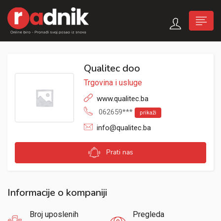
Qualitec doo
Trgovina i usluge
www.qualitec.ba
062659***
prikaži
info@qualitec.ba
Prati nas
Informacije o kompaniji
Broj uposlenih
Pregleda