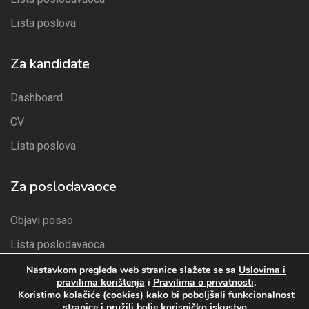
Lista poslova
Za kandidate
Dashboard
CV
Lista poslova
Za poslodavaoce
Objavi posao
Lista poslodavaoca
Paketi
Nastavkom pregleda web stranice slažete se sa
Uslovima i
pravilima korištenja
i
Pravilima o privatnosti
.
Lista kandidata
Koristimo kolačiće (cookies) kako bi poboljšali funkcionalnost
stranice i pružili bolje korisničko iskustvo.