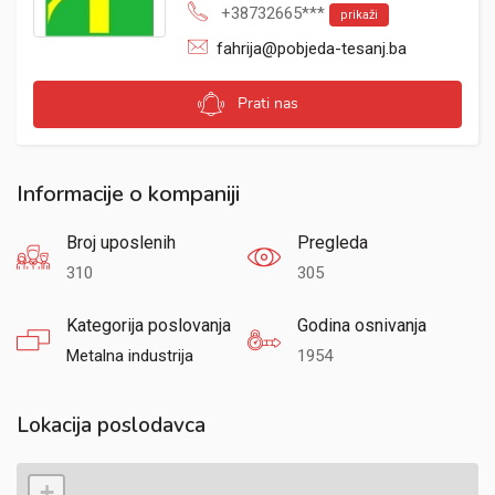
+38732665***
prikaži
fahrija@pobjeda-tesanj.ba
Prati nas
Informacije o kompaniji
Broj uposlenih
Pregleda
310
305
Kategorija poslovanja
Godina osnivanja
Metalna industrija
1954
Lokacija poslodavca
+