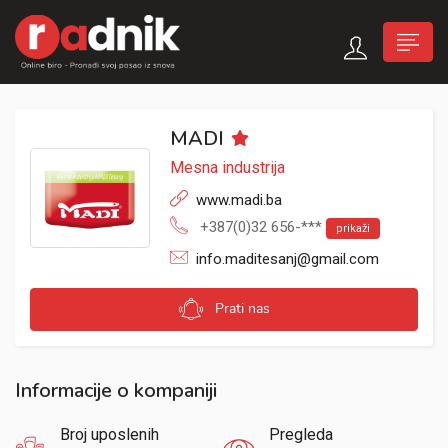
MADI
Mesna industrija
www.madi.ba
+387(0)32 656-***
prikaži
info.maditesanj@gmail.com
Prati nas
Informacije o kompaniji
Broj uposlenih
Pregleda