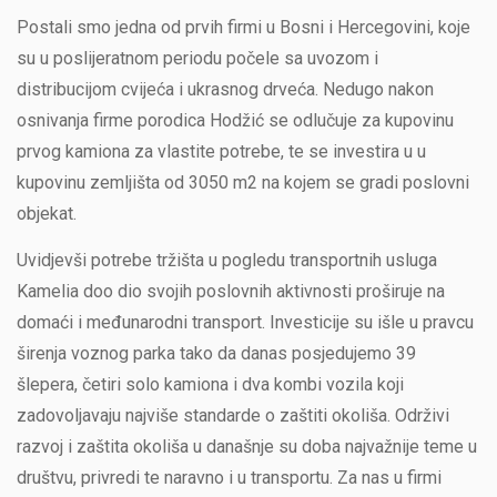
Postali smo jedna od prvih firmi u Bosni i Hercegovini, koje
su u poslijeratnom periodu počele sa uvozom i
distribucijom cvijeća i ukrasnog drveća. Nedugo nakon
osnivanja firme porodica Hodžić se odlučuje za kupovinu
prvog kamiona za vlastite potrebe, te se investira u u
kupovinu zemljišta od 3050 m2 na kojem se gradi poslovni
objekat.
Uvidjevši potrebe tržišta u pogledu transportnih usluga
Kamelia doo dio svojih poslovnih aktivnosti proširuje na
domaći i međunarodni transport. Investicije su išle u pravcu
širenja voznog parka tako da danas posjedujemo 39
šlepera, četiri solo kamiona i dva kombi vozila koji
zadovoljavaju najviše standarde o zaštiti okoliša. Održivi
razvoj i zaštita okoliša u današnje su doba najvažnije teme u
društvu, privredi te naravno i u transportu. Za nas u firmi