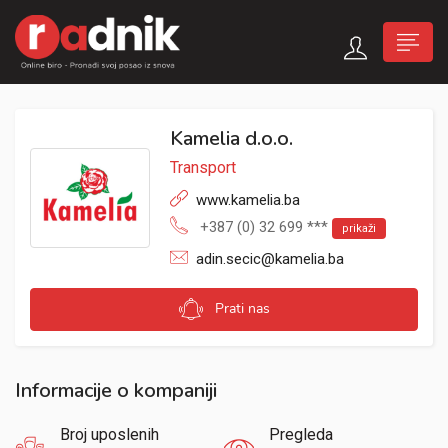
Kamelia d.o.o.
Transport
www.kamelia.ba
+387 (0) 32 699 ***
prikaži
adin.secic@kamelia.ba
Prati nas
Informacije o kompaniji
Broj uposlenih
Pregleda