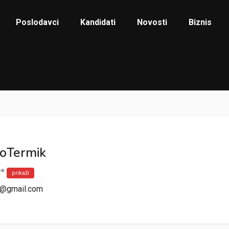
Poslodavci
Kandidati
Novosti
Biznis
koTermik
**
prikaži
ah@gmail.com