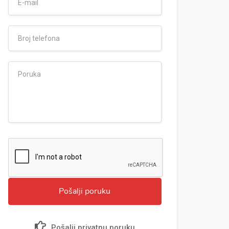
Pošalji poruku
Pošalji privatnu poruku