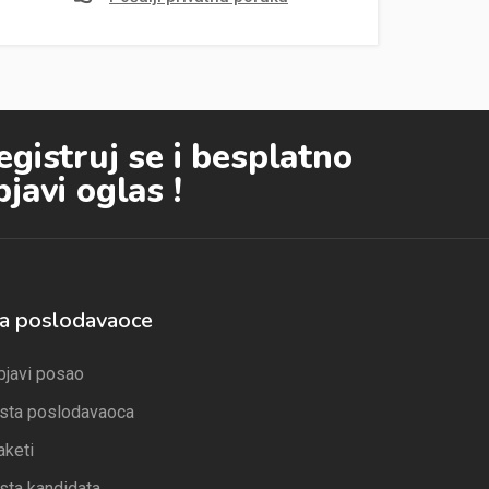
egistruj se i besplatno
bjavi oglas !
a poslodavaoce
bjavi posao
ista poslodavaoca
aketi
ista kandidata