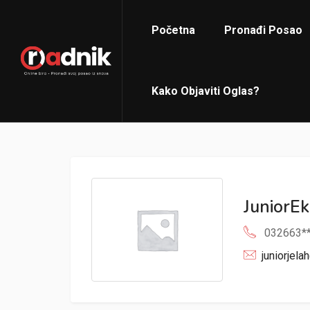
Početna
Pronađi Posao
Kako Objaviti Oglas?
JuniorE
032663*
juniorjel