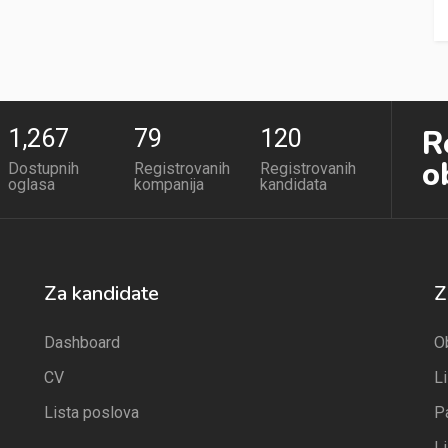
R
1,267
79
120
o
Dostupnih
Registrovanih
Registrovanih
oglasa
kompanija
kandidata
Za kandidate
Z
Dashboard
O
CV
L
Lista poslova
P
L