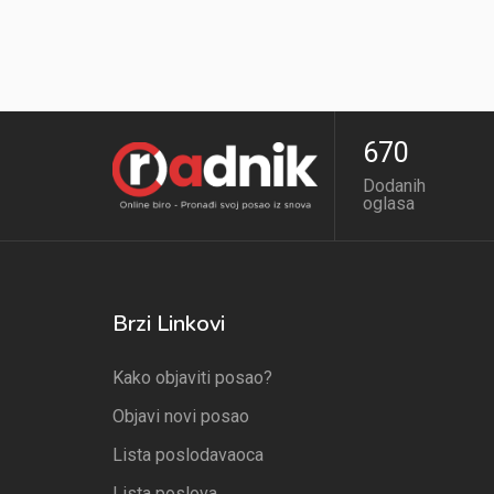
670
Dodanih
oglasa
Brzi Linkovi
Kako objaviti posao?
Objavi novi posao
Lista poslodavaoca
Lista poslova