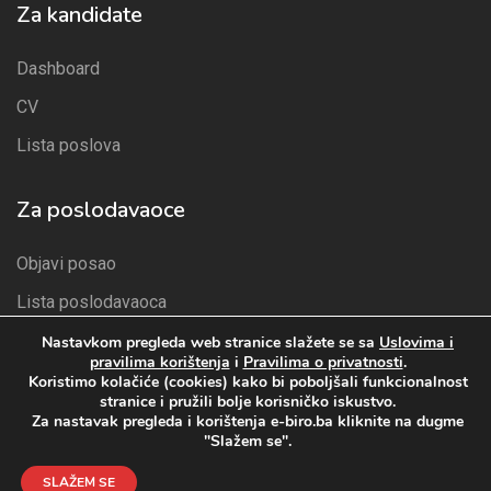
Za kandidate
Dashboard
CV
Lista poslova
Za poslodavaoce
Objavi posao
Lista poslodavaoca
Paketi
Nastavkom pregleda web stranice slažete se sa
Uslovima i
pravilima korištenja
i
Pravilima o privatnosti
.
Lista kandidata
Koristimo kolačiće (cookies) kako bi poboljšali funkcionalnost
stranice i pružili bolje korisničko iskustvo.
Za nastavak pregleda i korištenja e-biro.ba kliknite na dugme
"Slažem se".
Pravila privatnosti
Uslova i pravila korištenja
© 2024 radnik.ba Sva prava zadržana. | Development
SLAŽEM SE