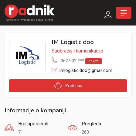
IM Logistic doo
Saobraćaj i komunikacije
062 902 ***
prikaži
imlogistic.doo@gmail.com
Prati nas
Informacije o kompaniji
Broj uposlenih
Pregleda
7
269