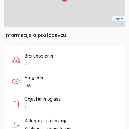
Leaflet
Informacije o poslodavcu
Broj uposlenih
7
Pregleda
269
Objavljenih oglasa
1
Kategorija poslovanja
Saobraćaj i komunikacije