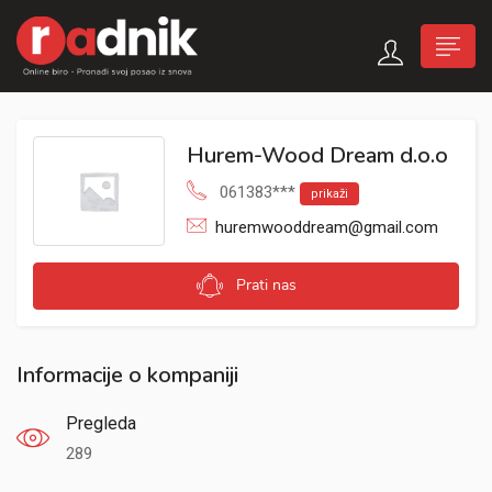
Hurem-Wood Dream d.o.o
061383***
prikaži
huremwooddream@gmail.com
Prati nas
Informacije o kompaniji
Pregleda
289