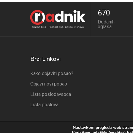
670
Dodanih
oglasa
Brzi Linkovi
Kako objaviti posao?
Objavi novi posao
Lista poslodavaoca
Lista poslova
Nastavkom pregleda web strani
Koristimo kolačiće (cookies) kak