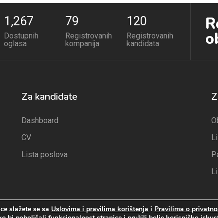
R
1,267
79
120
o
Dostupnih
Registrovanih
Registrovanih
oglasa
kompanija
kandidata
Za kandidate
Z
Dashboard
O
CV
L
Lista poslova
P
L
ce slažete se sa
Uslovima i pravilima korištenja
i
Pravilima o privatno
o bi poboljšali funkcionalnost stranice i pružili bolje korisničko iskus