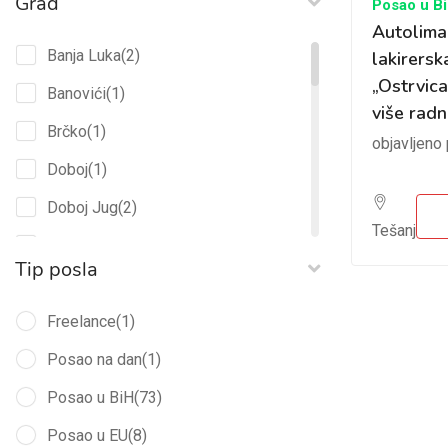
Grad
Posao u B
Elektrotehnika
(2)
Autolima
Građevinarstvo
(6)
Banja Luka
(2)
lakirersk
IT
(3)
„Ostrvica
Banovići
(1)
više radn
Marketing
(1)
Brčko
(1)
objavljeno 
Metalna industrija
(12)
Doboj
(1)
Mikrokreditna organizacija
(3)
Doboj Jug
(2)
Tešanj
Ostalo
(1)
Foča
(1)
Tip posla
Pravo
(2)
Goražde
(2)
Prehrambena industrija
(2)
Gračanica
Freelance
(1)
(1)
Prodaja
(4)
Jelah
Posao na dan
(2)
(1)
Prodaja i usluge
(6)
Laktaši
Posao u BiH
(1)
(73)
Proizvodnja
(2)
Lukavac
Posao u EU
(1)
(8)