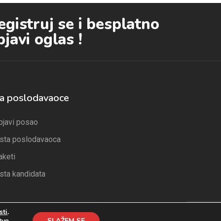
egistruj se i besplatno
bjavi oglas !
a poslodavaoce
bjavi posao
ista poslodavaoca
aketi
ista kandidata
sti
.
tvo.
SLAŽEM SE