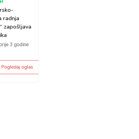
iH
rsko-
a radnja
“ zapošljava
ika
prije 3 godine
Pogledaj oglas